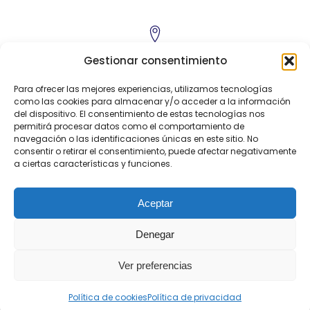
C/ Poeta Pablo Neruda, 2
Gestionar consentimiento
50.018 - Zaragoza
Para ofrecer las mejores experiencias, utilizamos tecnologías
como las cookies para almacenar y/o acceder a la información
del dispositivo. El consentimiento de estas tecnologías nos
permitirá procesar datos como el comportamiento de
navegación o las identificaciones únicas en este sitio. No
Exposición:
976 521 031
consentir o retirar el consentimiento, puede afectar negativamente
a ciertas características y funciones.
Aceptar
expo@puertasactur.es
Denegar
© 2014-
2026
Exposición Puertas Actur
Ver preferencias
Aviso legal y Política
Diseño Web:
Cookies
de Privacidad
Iberleads
Política de cookies
Política de privacidad