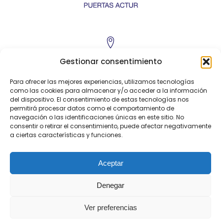
C/ Poeta Pablo Neruda, 2
Gestionar consentimiento
50.018 - Zaragoza
Para ofrecer las mejores experiencias, utilizamos tecnologías
como las cookies para almacenar y/o acceder a la información
del dispositivo. El consentimiento de estas tecnologías nos
permitirá procesar datos como el comportamiento de
navegación o las identificaciones únicas en este sitio. No
Exposición:
976 521 031
consentir o retirar el consentimiento, puede afectar negativamente
a ciertas características y funciones.
Aceptar
expo@puertasactur.es
Denegar
© 2014-
2026
Exposición Puertas Actur
Ver preferencias
Aviso legal y Política
Diseño Web: