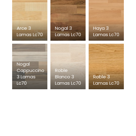
Arce 3
Nogal 3
Haya 3
Lamas Lc70
Lamas Lc70
Lamas Lc70
Nogal
Cappuccino
Roble
3 Lamas
Blanco 3
Roble 3
Lc70
Lamas Lc70
Lamas Lc70