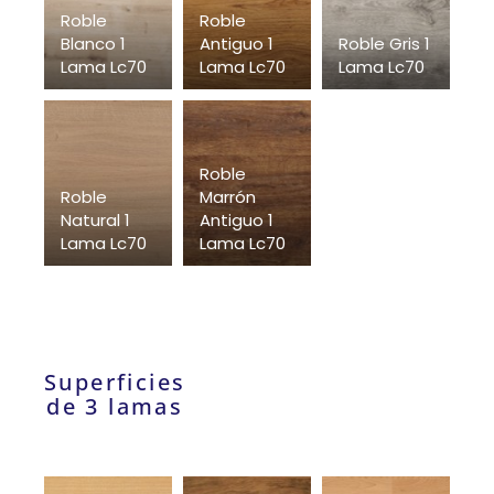
Roble
Roble
Blanco 1
Antiguo 1
Roble Gris 1
Lama Lc70
Lama Lc70
Lama Lc70
Roble
Roble
Marrón
Natural 1
Antiguo 1
Lama Lc70
Lama Lc70
Superficies
de 3 lamas