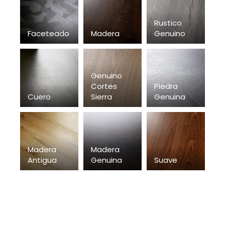
Rustico
Faceteado
Madera
Genuino
Genuino
Cortes
Piedra
Cuero
Sierra
Genuina
Madera
Madera
Antigua
Genuina
Suave