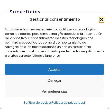
Superficies
de 1 lama
Gestionar consentimiento
Para ofrecer las mejores experiencias, utilizamos tecnologías
como las cookies para almacenar y/o acceder a la información
del dispositivo. El consentimiento de estas tecnologías nos
permitirá procesar datos como el comportamiento de
navegación o las identificaciones únicas en este sitio. No
Alerce
Roble Cafe
consentir o retirar el consentimiento, puede afectar negativamente
Blanco
Con Leche
a ciertas características y funciones.
Niveo 1
Arce 1
1 Lama
Lama Lc200
Lama Lc200
Lc200
Aceptar
Denegar
Roble
Roble
Ver preferencias
Roble Gris
Agrietado
Natural
Cobre 1
Puro 1
Rustico 1
Política de cookies
Política de privacidad
Lama Lc200
Lama Lc200
Lama Lc200