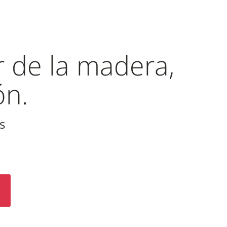
r de la madera,
ón.
s