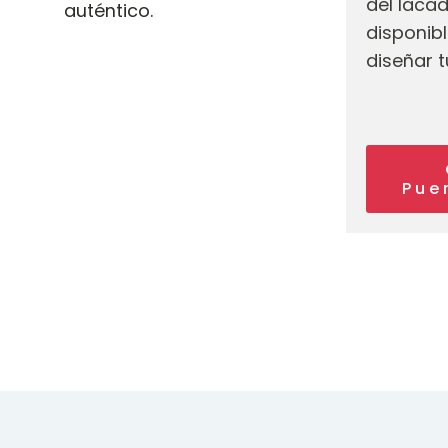
del lacad
auténtico.
disponib
diseñar t
Pue