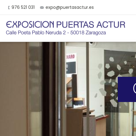
976 521 031
expo@puertasactur.es