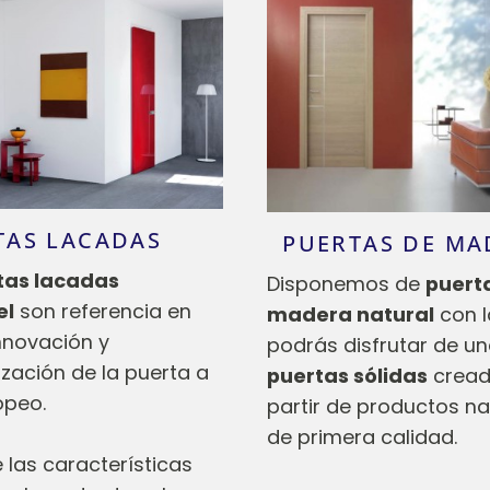
TAS LACADAS
PUERTAS DE MA
tas lacadas
Disponemos de
puert
el
son referencia en
madera natural
con l
nnovación y
podrás disfrutar de u
zación de la puerta a
puertas sólidas
cread
opeo.
partir de productos na
de primera calidad.
 las características