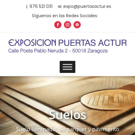
976 521 031
expo@puertasactur.es
Síguenos en las Redes Sociales:
Suelos
Suelo laminado, de parquet y pavimento